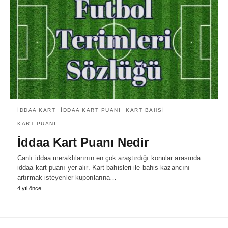
İDDAA KART
İDDAA KART PUANI
KART BAHSI
KART PUANI
İddaa Kart Puanı Nedir
Canlı iddaa meraklılarının en çok araştırdığı konular arasında
iddaa kart puanı yer alır. Kart bahisleri ile bahis kazancını
artırmak isteyenler kuponlarına…
4 yıl önce