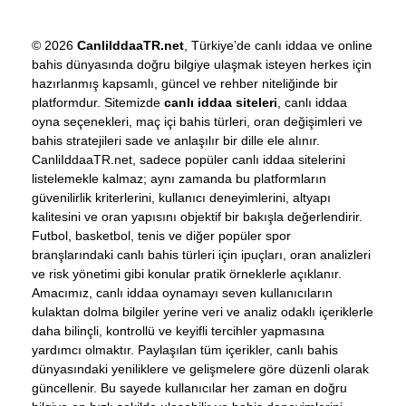
© 2026
CanliIddaaTR.net
, Türkiye’de canlı iddaa ve online
bahis dünyasında doğru bilgiye ulaşmak isteyen herkes için
hazırlanmış kapsamlı, güncel ve rehber niteliğinde bir
platformdur. Sitemizde
canlı iddaa siteleri
, canlı iddaa
oyna seçenekleri, maç içi bahis türleri, oran değişimleri ve
bahis stratejileri sade ve anlaşılır bir dille ele alınır.
CanliIddaaTR.net, sadece popüler canlı iddaa sitelerini
listelemekle kalmaz; aynı zamanda bu platformların
güvenilirlik kriterlerini, kullanıcı deneyimlerini, altyapı
kalitesini ve oran yapısını objektif bir bakışla değerlendirir.
Futbol, basketbol, tenis ve diğer popüler spor
branşlarındaki canlı bahis türleri için ipuçları, oran analizleri
ve risk yönetimi gibi konular pratik örneklerle açıklanır.
Amacımız, canlı iddaa oynamayı seven kullanıcıların
kulaktan dolma bilgiler yerine veri ve analiz odaklı içeriklerle
daha bilinçli, kontrollü ve keyifli tercihler yapmasına
yardımcı olmaktır. Paylaşılan tüm içerikler, canlı bahis
dünyasındaki yeniliklere ve gelişmelere göre düzenli olarak
güncellenir. Bu sayede kullanıcılar her zaman en doğru