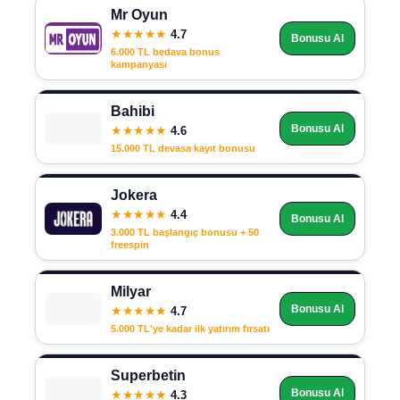
Mr Oyun
★★★★★
4.7
Bonusu Al
6.000 TL bedava bonus
kampanyası
Bahibi
Bonusu Al
★★★★★
4.6
15.000 TL devasa kayıt bonusu
Jokera
★★★★★
4.4
Bonusu Al
3.000 TL başlangıç bonusu + 50
freespin
Milyar
Bonusu Al
★★★★★
4.7
5.000 TL'ye kadar ilk yatırım fırsatı
Superbetin
Bonusu Al
★★★★★
4.3