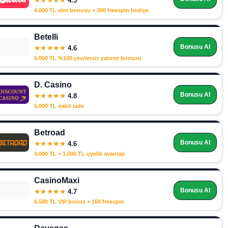
★★★★★
4.3
4.000 TL slot bonusu + 300 freespin hediye
Betelli
Bonusu Al
★★★★★
4.6
5.050 TL %100 çevrimsiz yatırım bonusu
D. Casino
Bonusu Al
★★★★★
4.8
5.000 TL nakit iade
Betroad
Bonusu Al
★★★★★
4.6
4.000 TL + 1.000 TL üyelik avantajı
CasinoMaxi
Bonusu Al
★★★★★
4.7
6.500 TL VIP bonus + 150 freespin