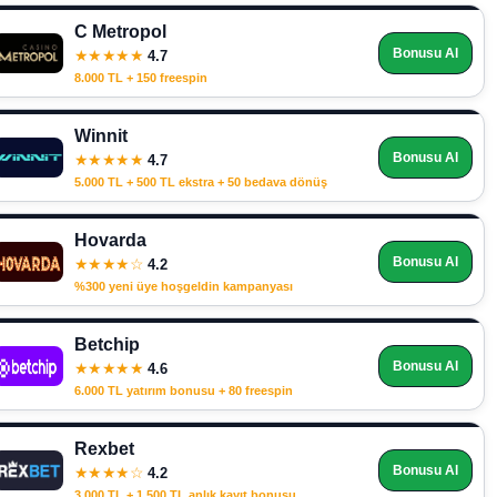
C Metropol
Bonusu Al
★★★★★
4.7
8.000 TL + 150 freespin
Winnit
Bonusu Al
★★★★★
4.7
5.000 TL + 500 TL ekstra + 50 bedava dönüş
Hovarda
Bonusu Al
★★★★☆
4.2
%300 yeni üye hoşgeldin kampanyası
Betchip
Bonusu Al
★★★★★
4.6
6.000 TL yatırım bonusu + 80 freespin
Rexbet
Bonusu Al
★★★★☆
4.2
3.000 TL + 1.500 TL anlık kayıt bonusu