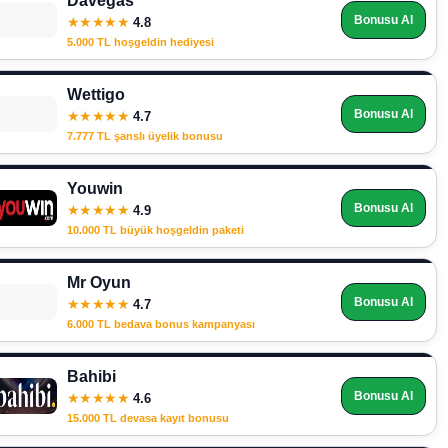
Davegas
Bonusu Al
★★★★★
4.8
5.000 TL hoşgeldin hediyesi
Wettigo
Bonusu Al
★★★★★
4.7
7.777 TL şanslı üyelik bonusu
Youwin
Bonusu Al
★★★★★
4.9
10.000 TL büyük hoşgeldin paketi
Mr Oyun
Bonusu Al
★★★★★
4.7
6.000 TL bedava bonus kampanyası
Bahibi
Bonusu Al
★★★★★
4.6
15.000 TL devasa kayıt bonusu