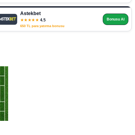
Astekbet
Bonusu Al
★★★★★
4.5
650 TL para yatırma bonusu