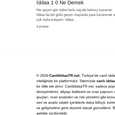
İddaa 1 0 Ne Demek
Her geçen gün daha fazla sayıda bahisçi kazanan
İddaa’da bol gollü geçen maçlarda para kazanmak a
çok daha kolaydır. İddaa…
4 yıl önce
© 2026
CanliIddaaTR.net
, Türkiye’de canlı id
niteliğinde bir platformdur. Sitemizde
canlı iddaa
bir dille ele alınır. CanliIddaaTR.net, sadece popü
deneyimlerini, altyapı kalitesini ve oran yapısını 
ipuçları, oran analizleri ve risk yönetimi gibi ko
veri ve analiz odaklı içeriklerle daha bilinçli, ko
ve gelişmelere göre düzenli olarak güncellenir. B
şekilde sürdürebilir.