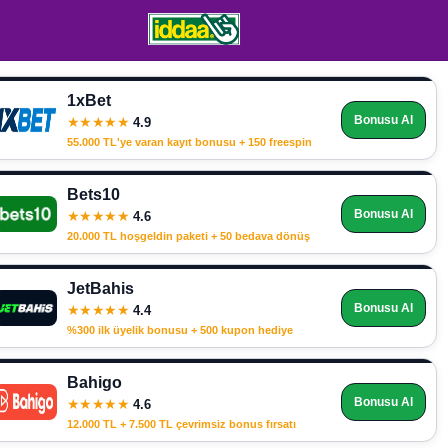
1xBet
Bonusu Al
★★★★★
4.9
55.000 TL'ye varan kayıt bonusu + 150 freespin
Bets10
Bonusu Al
★★★★★
4.6
20.000 TL hoşgeldin paketi + 50 bedava dönüş
JetBahis
Bonusu Al
★★★★★
4.4
%300 ilk üyelik bonusu + 500 kupon hediye
Bahigo
Bonusu Al
★★★★★
4.6
12.000 TL + 7.500 TL çevrimsiz bonus fırsatı