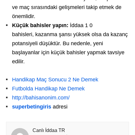
ve maç sırasındaki gelişmeleri takip etmek de
önemlidir.
Küçük bahisler yapın:
İddaa 1 0
bahisleri, kazanma şansı yüksek olsa da kazanç
potansiyeli düşüktür. Bu nedenle, yeni
başlayanlar için küçük bahisler yapmak tavsiye
edilir.
Handikap Maç Sonucu 2 Ne Demek
Futbolda Handikap Ne Demek
http://bahisanonim.com/
superbetingiris
adresi
Canlı İddaa TR