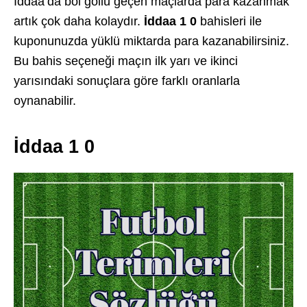
İddaa’da bol gollü geçen maçlarda para kazanmak
artık çok daha kolaydır.
İddaa 1 0
bahisleri ile
kuponunuzda yüklü miktarda para kazanabilirsiniz.
Bu bahis seçeneği maçın ilk yarı ve ikinci
yarısındaki sonuçlara göre farklı oranlarla
oynanabilir.
İddaa 1 0