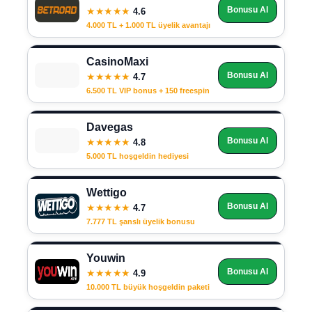
Bonusu Al
★★★★★
4.6
4.000 TL + 1.000 TL üyelik avantajı
CasinoMaxi
Bonusu Al
★★★★★
4.7
6.500 TL VIP bonus + 150 freespin
Davegas
Bonusu Al
★★★★★
4.8
5.000 TL hoşgeldin hediyesi
Wettigo
Bonusu Al
★★★★★
4.7
7.777 TL şanslı üyelik bonusu
Youwin
Bonusu Al
★★★★★
4.9
10.000 TL büyük hoşgeldin paketi