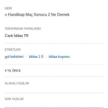
GERI
« Handikap Maç Sonucu 2 Ne Demek
TARAFINDAN YAYINLANDI
Canlı İddaa TR
ETIKETLER:
gol bahisleri
iddaa 1 0
iddaa kuponu
4 YIL ÖNCE
ALAKALI YAZILAR
SON YAZILAR