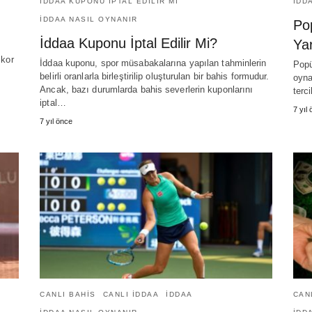
İDDAA KUPONU İPTAL EDILIR MI
İDD
İDDAA NASIL OYNANIR
Pop
İddaa Kuponu İptal Edilir Mi?
Yar
skor
İddaa kuponu, spor müsabakalarına yapılan tahminlerin
Popü
belirli oranlarla birleştirilip oluşturulan bir bahis formudur.
oyna
Ancak, bazı durumlarda bahis severlerin kuponlarını
terc
iptal…
7 yıl
7 yıl önce
CANLI BAHIS
CANLI İDDAA
İDDAA
CAN