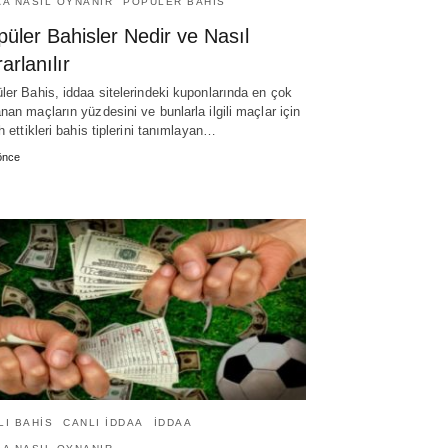
AA NASIL OYNANIR
POPÜLER BAHIS
üler Bahisler Nedir ve Nasıl
arlanılır
ler Bahis, iddaa sitelerindeki kuponlarında en çok
nan maçların yüzdesini ve bunlarla ilgili maçlar için
ih ettikleri bahis tiplerini tanımlayan…
 önce
LI BAHIS
CANLI İDDAA
İDDAA