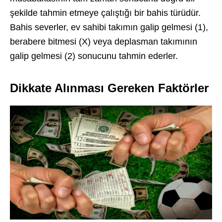
şekilde tahmin etmeye çalıştığı bir bahis türüdür.
Bahis severler, ev sahibi takımın galip gelmesi (1),
berabere bitmesi (X) veya deplasman takımının
galip gelmesi (2) sonucunu tahmin ederler.
Dikkate Alınması Gereken Faktörler