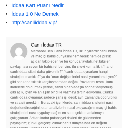
İddaa Kart Puanı Nedir
İddaa 1 0 Ne Demek
http://canliiddaa.vip/
Canlı İddaa TR
Merhaba! Ben Canlı İddaa TR, uzun yıllardır canlı iddaa
ve maç içi bahis dünyasını hem teorik hem de pratik
açıdan takip eden ve bu konuda faydalı, net bilgiler
paylaşmayı seven bir bahis rehberiyim. Bu siteyi kurma fikri, “hangi
canlı iddaa sitesi daha güvenilir?”, “canlı iddaa oynarken hangi
stratejiler mantıklı?” ya da “oran değişimlerini nasıl yorumlamalıyım?”
gibi sorularla sık sık karşılaşmamdan doğdu. Yazılarımı resmi, kuru
ifadelerle doldurmak yerine, sanki bir arkadaşla sohbet ediyormuş
gibi açık, içten ve anlaşılır bir dille yazmayı tercih ediyorum. Çünkü
canlı iddaa oynamak sadece şans işi değil; aynı zamanda doğru bilgi
ve strateji gerektirir. Buradaki içeriklerde, canlı iddaa sitelerini nasıl
değerlendireceğini, oran analizlerini nasıl okuyacağını, maç içi bahis
stratejilerini nasıl uygulayacağını en sade şekilde anlatmaya
çalışıyorum. Artıları kadar potansiyel riskleri de gizlemeden
paylaşırım; çünkü gerçekçi olmak bahis dünyasında en değerli