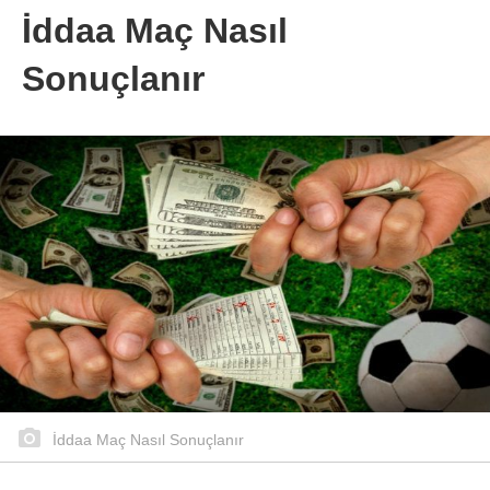
İddaa Maç Nasıl
Sonuçlanır
İddaa Maç Nasıl Sonuçlanır