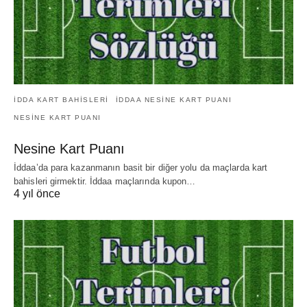
İDDA KART BAHISLERI
İDDAA NESINE KART PUANI
NESINE KART PUANI
Nesine Kart Puanı
İddaa’da para kazanmanın basit bir diğer yolu da maçlarda kart
bahisleri girmektir. İddaa maçlarında kupon…
4 yıl önce