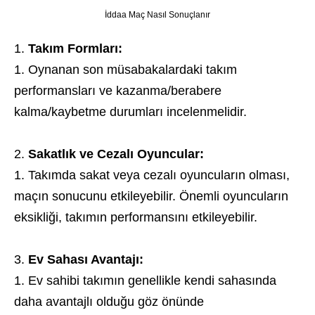
İddaa Maç Nasıl Sonuçlanır
Takım Formları:
Oynanan son müsabakalardaki takım
performansları ve kazanma/berabere
kalma/kaybetme durumları incelenmelidir.
Sakatlık ve Cezalı Oyuncular:
Takımda sakat veya cezalı oyuncuların olması,
maçın sonucunu etkileyebilir. Önemli oyuncuların
eksikliği, takımın performansını etkileyebilir.
Ev Sahası Avantajı:
Ev sahibi takımın genellikle kendi sahasında
daha avantajlı olduğu göz önünde