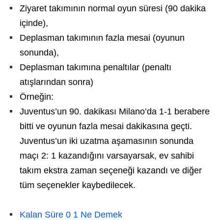
Ziyaret takımının normal oyun süresi (90 dakika
içinde),
Deplasman takımının fazla mesai (oyunun
sonunda),
Deplasman takımına penaltılar (penaltı
atışlarından sonra)
Örneğin:
Juventus’un 90. dakikası Milano’da 1-1 berabere
bitti ve oyunun fazla mesai dakikasına geçti.
Juventus’un iki uzatma aşamasının sonunda
maçı 2: 1 kazandığını varsayarsak, ev sahibi
takım ekstra zaman seçeneği kazandı ve diğer
tüm seçenekler kaybedilecek.
Kalan Süre 0 1 Ne Demek