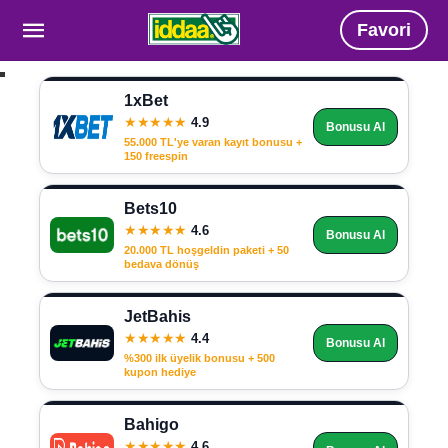
Favori
1xBet
★★★★★
4.9
Bonusu Al
55.000 TL'ye varan kayıt bonusu +
150 freespin
Bets10
★★★★★
4.6
Bonusu Al
20.000 TL hoşgeldin paketi + 50
bedava dönüş
JetBahis
★★★★★
4.4
Bonusu Al
%300 ilk üyelik bonusu + 500
kupon hediye
Bahigo
★★★★★
4.6