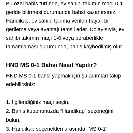
Bu özel bahis türünde, ev sahibi takımın maçı 0-1
geride bitirmesi durumunda bahsi kazanırsınız.
Handikap, ev sahibi takıma verilen hayali bir
gerileme veya avantajı temsil eder. Dolayısıyla, ev
sahibi takımın maçı 1-0 veya beraberlikle
tamamlaması durumunda, bahis kaybedilmiş olur.
HND MS 0-1 Bahsi Nasıl Yapılır?
HND MS 0-1 bahsi yapmak için şu adımları takip
edebilirsiniz:
İlgilendiğiniz maçı seçin.
Bahis kuponunuzda “Handikap” seçeneğini
bulun.
Handikap seçenekleri arasında “MS 0-1”