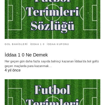
GOL BAHISLERI
İDDAA 1 0
İDDAA KUPONU
İddaa 1 0 Ne Demek
Her geçen gün daha fazla sayıda bahisçi kazanan İddaa’da bol gollü
geçen maçlarda para kazanmak…
4 yıl önce