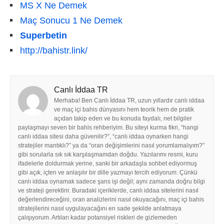
MS X Ne Demek
Maç Sonucu 1 Ne Demek
Superbetin
http://bahistr.link/
Canlı İddaa TR
Merhaba! Ben Canlı İddaa TR, uzun yıllardır canlı iddaa
ve maç içi bahis dünyasını hem teorik hem de pratik
açıdan takip eden ve bu konuda faydalı, net bilgiler
paylaşmayı seven bir bahis rehberiyim. Bu siteyi kurma fikri, “hangi
canlı iddaa sitesi daha güvenilir?”, “canlı iddaa oynarken hangi
stratejiler mantıklı?” ya da “oran değişimlerini nasıl yorumlamalıyım?”
gibi sorularla sık sık karşılaşmamdan doğdu. Yazılarımı resmi, kuru
ifadelerle doldurmak yerine, sanki bir arkadaşla sohbet ediyormuş
gibi açık, içten ve anlaşılır bir dille yazmayı tercih ediyorum. Çünkü
canlı iddaa oynamak sadece şans işi değil; aynı zamanda doğru bilgi
ve strateji gerektirir. Buradaki içeriklerde, canlı iddaa sitelerini nasıl
değerlendireceğini, oran analizlerini nasıl okuyacağını, maç içi bahis
stratejilerini nasıl uygulayacağını en sade şekilde anlatmaya
çalışıyorum. Artıları kadar potansiyel riskleri de gizlemeden