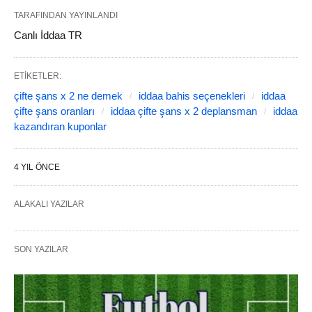
TARAFINDAN YAYINLANDI
Canlı İddaa TR
ETIKETLER:
çifte şans x 2 ne demek
iddaa bahis seçenekleri
iddaa
çifte şans oranları
iddaa çifte şans x 2 deplansman
iddaa
kazandıran kuponlar
4 YIL ÖNCE
ALAKALI YAZILAR
SON YAZILAR