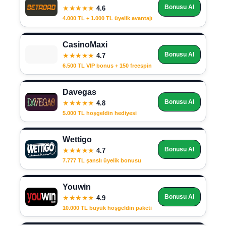
Bonusu Al
★★★★★
4.6
4.000 TL + 1.000 TL üyelik avantajı
CasinoMaxi
Bonusu Al
★★★★★
4.7
6.500 TL VIP bonus + 150 freespin
Davegas
Bonusu Al
★★★★★
4.8
5.000 TL hoşgeldin hediyesi
Wettigo
Bonusu Al
★★★★★
4.7
7.777 TL şanslı üyelik bonusu
Youwin
Bonusu Al
★★★★★
4.9
10.000 TL büyük hoşgeldin paketi