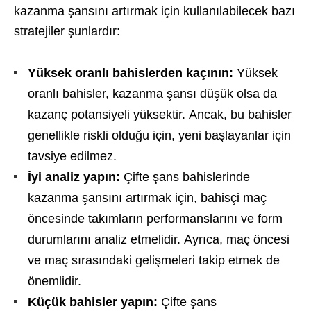
kazanma şansını artırmak için kullanılabilecek bazı
stratejiler şunlardır:
Yüksek oranlı bahislerden kaçının:
Yüksek
oranlı bahisler, kazanma şansı düşük olsa da
kazanç potansiyeli yüksektir. Ancak, bu bahisler
genellikle riskli olduğu için, yeni başlayanlar için
tavsiye edilmez.
İyi analiz yapın:
Çifte şans bahislerinde
kazanma şansını artırmak için, bahisçi maç
öncesinde takımların performanslarını ve form
durumlarını analiz etmelidir. Ayrıca, maç öncesi
ve maç sırasındaki gelişmeleri takip etmek de
önemlidir.
Küçük bahisler yapın:
Çifte şans