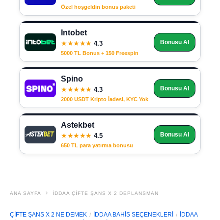
Özel hoşgeldin bonus paketi
Intobet
Bonusu Al
★★★★★
4.3
5000 TL Bonus + 150 Freespin
Spino
Bonusu Al
★★★★★
4.3
2000 USDT Kripto İadesi, KYC Yok
Astekbet
Bonusu Al
★★★★★
4.5
650 TL para yatırma bonusu
ANA SAYFA
İDDAA ÇIFTE ŞANS X 2 DEPLANSMAN
ÇIFTE ŞANS X 2 NE DEMEK
IDDAA BAHIS SEÇENEKLERI
İDDAA