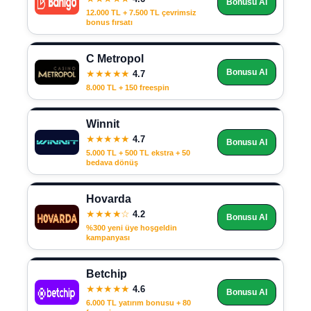
Bonusu Al
12.000 TL + 7.500 TL çevrimsiz
bonus fırsatı
C Metropol
Bonusu Al
★★★★★
4.7
8.000 TL + 150 freespin
Winnit
★★★★★
4.7
Bonusu Al
5.000 TL + 500 TL ekstra + 50
bedava dönüş
Hovarda
★★★★☆
4.2
Bonusu Al
%300 yeni üye hoşgeldin
kampanyası
Betchip
★★★★★
4.6
Bonusu Al
6.000 TL yatırım bonusu + 80