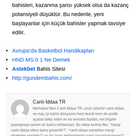
bahisleri, kazanma şansı yüksek olsa da kazanç
potansiyeli düşüktür. Bu nedenle, yeni
başlayanlar için küçük bahisler yapmak tavsiye
edilir.
Avrupa’da Basketbol Handikapları
HND MS 0 1 Ne Demek
Astekbet
Bahis Sitesi
http://gundembahis.com/
Canlı İddaa TR
Merhaba! Ben Canlı İddaa TR, uzun yıllardır canlı iddaa
ve maç içi bahis dünyasını hem teorik hem de pratik
açıdan takip eden ve bu konuda faydalı, net bilgiler
paylaşmayı seven bir bahis rehberiyim. Bu siteyi kurma fikri, “hangi
canlı iddaa sitesi daha güvenilir?”, “canlı iddaa oynarken hangi
stratejiler mantıklı?” ya da “oran değişimlerini nasıl yorumlamalıyım?”