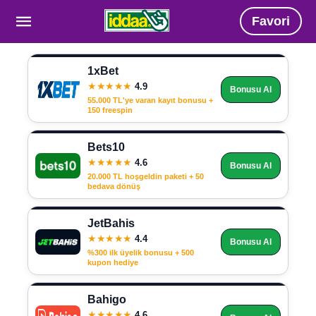
Favori
1xBet
★★★★★
4.9
Bonusu Al
55.000 TL'ye varan kayıt bonusu +
150 freespin
Bets10
★★★★★
4.6
Bonusu Al
20.000 TL hoşgeldin paketi + 50
bedava dönüş
JetBahis
★★★★★
4.4
Bonusu Al
%300 ilk üyelik bonusu + 500
kupon hediye
Bahigo
★★★★★
4.6