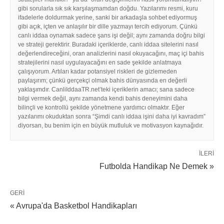
gibi sorularla sık sık karşılaşmamdan doğdu. Yazılarımı resmi, kuru
ifadelerle doldurmak yerine, sanki bir arkadaşla sohbet ediyormuş
gibi açık, içten ve anlaşılır bir dille yazmayı tercih ediyorum. Çünkü
canlı iddaa oynamak sadece şans işi değil; aynı zamanda doğru bilgi
ve strateji gerektirir. Buradaki içeriklerde, canlı iddaa sitelerini nasıl
değerlendireceğini, oran analizlerini nasıl okuyacağını, maç içi bahis
stratejilerini nasıl uygulayacağını en sade şekilde anlatmaya
çalışıyorum. Artıları kadar potansiyel riskleri de gizlemeden
paylaşırım; çünkü gerçekçi olmak bahis dünyasında en değerli
yaklaşımdır. CanliIddaaTR.net’teki içeriklerin amacı; sana sadece
bilgi vermek değil, aynı zamanda kendi bahis deneyimini daha
bilinçli ve kontrollü şekilde yönetmene yardımcı olmaktır. Eğer
yazılarımı okuduktan sonra “Şimdi canlı iddaa işini daha iyi kavradım”
diyorsan, bu benim için en büyük mutluluk ve motivasyon kaynağıdır.
İLERI
Futbolda Handikap Ne Demek »
GERI
« Avrupa'da Basketbol Handikapları